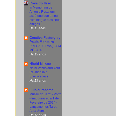
Cova do Urso
In Memoriam de
António Rosa, um
astrólogo que amou
este blogue e os seus
amigos
Há 11 anos
Creative Factory by
Paula Monteiro
PREGADEIRAS, COM
MÚSICA.
Há 15 anos
Hiroki Niizato
Natal Venus and Your
Relationship
Effectiveness
Há 15 anos
Luis aurasoma
Museu do Tarot - Porto
- Inauguração a 1 de
Fevereiro de 2014 -
Lançamentos Tarot
Aura-Soma
Há 12 anos