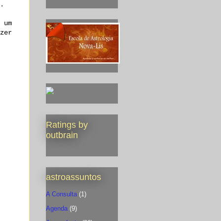
.
 um
zer
Ratings by
outbrain
astroassuntos
A Consulta
(1)
Agenda
(9)