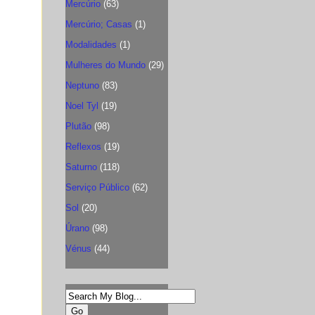
Mercúrio
(63)
Mercúrio; Casas
(1)
Modalidades
(1)
Mulheres do Mundo
(29)
Neptuno
(83)
Noel Tyl
(19)
Plutão
(98)
Reflexos
(19)
Saturno
(118)
Serviço Público
(62)
Sol
(20)
Úrano
(98)
Vénus
(44)