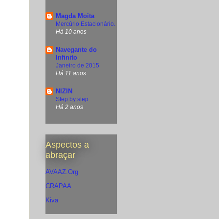
Magda Moita
Mercúrio Estacionário.
Há 10 anos
Navegante do
Infinito
Janeiro de 2015
Há 11 anos
NIZIN
Step by step
Há 2 anos
Aspectos a
abraçar
AVAAZ.Org
CRAPAA
Kiva