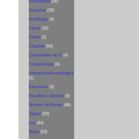
Ascendente
(26)
Aspectos
(30)
Astrólogos
(4)
Casas
(30)
Chiron
(2)
Citações
(54)
Comentários de 1ª
(4)
Compromisso
(4)
consultadoria astrológica
(1)
Elementos
(5)
Escolhas e Destino
(5)
Homens do Mundo
(46)
Júpiter
(53)
Lua
(44)
Marte
(53)