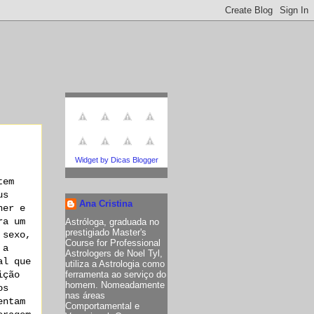
Widget by Dicas Blogger
tem
us
Ana Cristina
her e
ra um
Astróloga, graduada no
prestigiado Master's
 sexo,
Course for Professional
 a
Astrologers de Noel Tyl,
al que
utiliza a Astrologia como
ição
ferramenta ao serviço do
homem. Nomeadamente
os
nas áreas
entam
Comportamental e