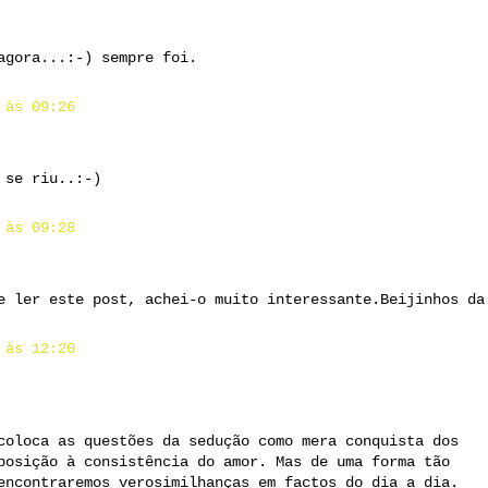
agora...:-) sempre foi.
 às 09:26
 se riu..:-)
 às 09:28
e ler este post, achei-o muito interessante.Beijinhos da
 às 12:20
coloca as questões da sedução como mera conquista dos
posição à consistência do amor. Mas de uma forma tão
encontraremos verosimilhanças em factos do dia a dia.