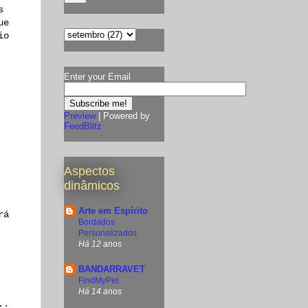
s
ue
io
Enter your Email
Preview
| Powered by
FeedBlitz
Aspectos
dinâmicos
Arte em Espírito
rá
Bordados
Personalizados
Há 12 anos
BANDARRAVET
FindMyPet
Há 14 anos
..