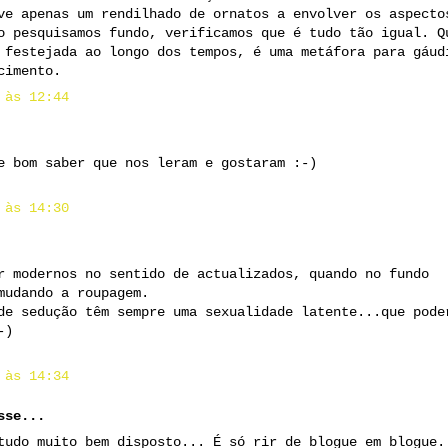
ve apenas um rendilhado de ornatos a envolver os aspecto
o pesquisamos fundo, verificamos que é tudo tão igual. Q
 festejada ao longo dos tempos, é uma metáfora para gáud
cimento.
 às 12:44
e bom saber que nos leram e gostaram :-)
 às 14:30
r modernos no sentido de actualizados, quando no fundo
mudando a roupagem.
de sedução têm sempre uma sexualidade latente...que pode
-)
 às 14:34
se...
tudo muito bem disposto... É só rir de blogue em blogue.