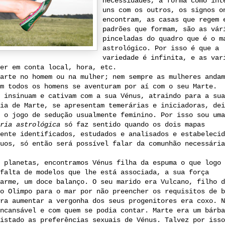
necessidades, a forma como int
uns com os outros, os signos o
encontram, as casas que regem 
padrões que formam, são as vár
pinceladas do quadro que é o m
astrológico. Por isso é que a
variedade é infinita, e as var
er em conta local, hora, etc.
arte no homem ou na mulher; nem sempre as mulheres andam
m todos os homens se aventuram por aí com o seu Marte.
 insinuam e cativam com a sua Vénus, atraindo para a sua
ia de Marte, se apresentam temerárias e iniciadoras, dei
 o jogo de sedução usualmente feminino. Por isso sou uma
ria astrológica
só faz sentido quando os dois mapas
ente identificados, estudados e analisados e estabelecid
uos, só então será possível falar da comunhão necessária
s planetas, encontramos Vénus filha da espuma o que logo
falta de modelos que lhe está associada, a sua força
arme, um doce balanço. O seu marido era Vulcano, filho d
o Olimpo para o mar por não preencher os requisitos de b
ra aumentar a vergonha dos seus progenitores era coxo. N
ncansável e com quem se podia contar. Marte era um bárba
istado as preferências sexuais de Vénus. Talvez por isso