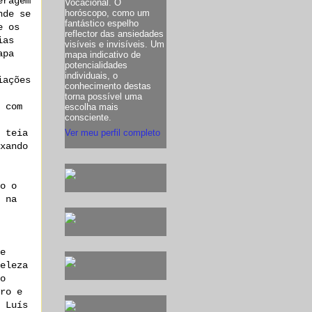
eragem
Vocacional. O
horóscopo, como um
nde se
fantástico espelho
e os
reflector das ansiedades
ias
visíveis e invisíveis. Um
apa
mapa indicativo de
potencialidades
individuais, o
iações
conhecimento destas
torna possível uma
 com
escolha mais
consciente.
Ver meu perfil completo
 teia
xando
o o
 na
e
eleza
o
ro e
 Luís